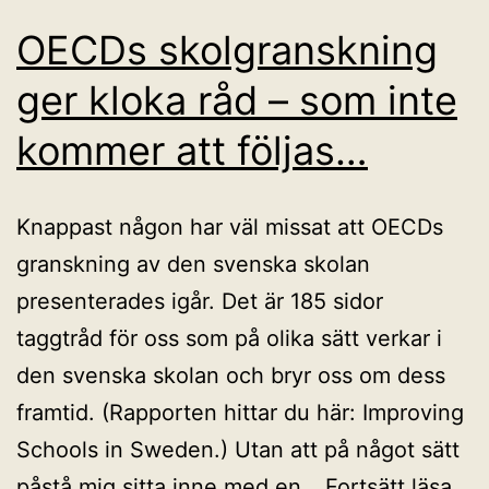
OECDs skolgranskning
ger kloka råd – som inte
kommer att följas…
Knappast någon har väl missat att OECDs
granskning av den svenska skolan
presenterades igår. Det är 185 sidor
taggtråd för oss som på olika sätt verkar i
den svenska skolan och bryr oss om dess
framtid. (Rapporten hittar du här: Improving
Schools in Sweden.) Utan att på något sätt
OE
påstå mig sitta inne med en…
Fortsätt läsa