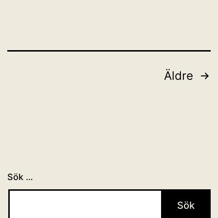
Sidnumrering
Äldre
för
inlägg
Sök …