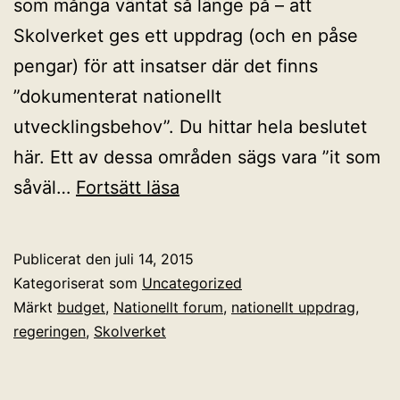
som många väntat så länge på – att
Skolverket ges ett uppdrag (och en påse
pengar) för att insatser där det finns
”dokumenterat nationellt
utvecklingsbehov”. Du hittar hela beslutet
här. Ett av dessa områden sägs vara ”it som
Uppdrag
såväl…
Fortsätt läsa
till
Skolverket
Publicerat den
juli 14, 2015
på
Kategoriserat som
Uncategorized
it-
Märkt
budget
,
Nationellt forum
,
nationellt uppdrag
,
regeringen
,
Skolverket
området