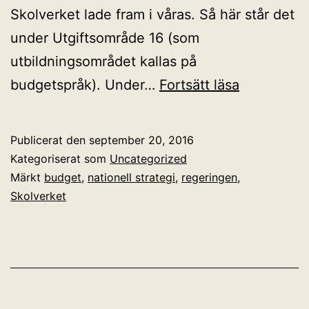
Skolverket lade fram i våras. Så här står det
under Utgiftsområde 16 (som
utbildningsområdet kallas på
IT-
budgetspråk). Under…
Fortsätt läsa
strategin
i
Publicerat den
september 20, 2016
nya
Kategoriserat som
Uncategorized
budgeten
Märkt
budget
,
nationell strategi
,
regeringen
,
Skolverket