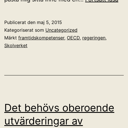
sko
ger
Publicerat den
maj 5, 2015
klo
Kategoriserat som
Uncategorized
råd
Märkt
framtidskompetenser
,
OECD
,
regeringen
,
Skolverket
–
so
int
ko
att
föl
Det behövs oberoende
utvärderingar av