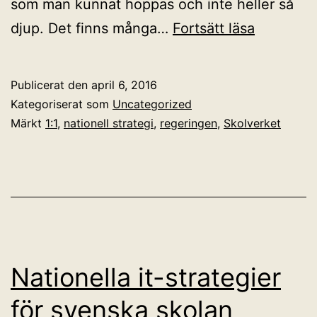
som man kunnat hoppas och inte heller så
Skolverk
djup. Det finns många…
Fortsätt läsa
förslag
till
Publicerat den
april 6, 2016
nationell
Kategoriserat som
Uncategorized
it-
Märkt
1:1
,
nationell strategi
,
regeringen
,
Skolverket
strategi
för
skolan
Nationella it-strategier
för svenska skolan