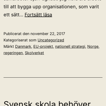
till att bygga upp organisationen, som varit
Världsbanksrapport
ett sätt…
Fortsätt läsa
om
myndigheter
Publicerat den
november 22, 2017
för
Kategoriserat som
Uncategorized
skolans
Märkt
Danmark
,
EU-projekt
,
nationell strategi
,
Norge
,
regeringen
,
Skolverket
digitalisering
Svensk skola behöver