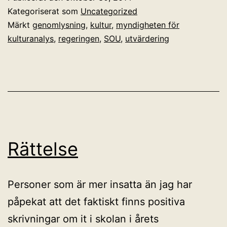
utvärderingar
Kategoriserat som
Uncategorized
av
Märkt
genomlysning
,
kultur
,
myndigheten för
kulturanalys
,
regeringen
,
SOU
,
utvärdering
kulturpolitike
Rättelse
Personer som är mer insatta än jag har
påpekat att det faktiskt finns positiva
skrivningar om it i skolan i årets