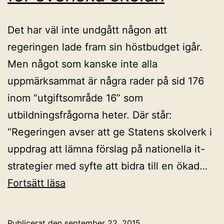
Det har väl inte undgått någon att
regeringen lade fram sin höstbudget igår.
Men något som kanske inte alla
uppmärksammat är några rader på sid 176
inom “utgiftsområde 16” som
utbildningsfrågorna heter. Där står:
“Regeringen avser att ge Statens skolverk i
uppdrag att lämna förslag på nationella it-
strategier med syfte att bidra till en ökad…
Nationella
Fortsätt läsa
it-
strategier
Publicerat den
september 22, 2015