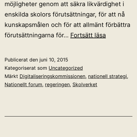
möjligheter genom att säkra likvärdighet i
enskilda skolors förutsättningar, för att nå
kunskapsmålen och för att allmänt förbättra
Alliansen
förutsättningarna för…
Fortsätt läsa
lägger
strategi
Publicerat den
juni 10, 2015
för
Kategoriserat som
Uncategorized
skolans
Märkt
Digitaliseringskommissionen
,
nationell strategi
,
Nationellt forum
,
regeringen
,
Skolverket
digitaliseri