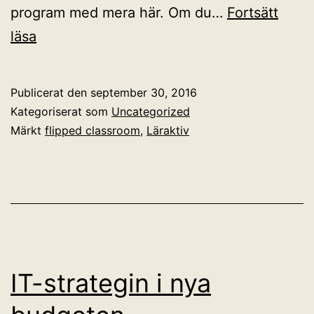
program med mera här. Om du…
Fortsätt
Öppen
läsa
workshop
om
Publicerat den
september 30, 2016
flippat
Kategoriserat som
Uncategorized
lärande
Märkt
flipped classroom
,
Läraktiv
IT-strategin i nya