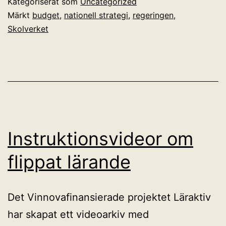
Kategoriserat som
Uncategorized
budgeten
Märkt
budget
,
nationell strategi
,
regeringen
,
Skolverket
Instruktionsvideor om
flippat lärande
Det Vinnovafinansierade projektet Läraktiv
har skapat ett videoarkiv med