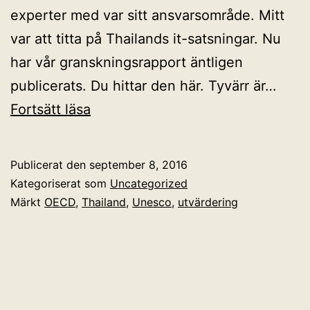
experter med var sitt ansvarsområde. Mitt
var att titta på Thailands it-satsningar. Nu
har vår granskningsrapport äntligen
publicerats. Du hittar den här. Tyvärr är…
Granskning
Fortsätt läsa
av
Thailands
Publicerat den
september 8, 2016
utbildningssystem
Kategoriserat som
Uncategorized
publicerad
Märkt
OECD
,
Thailand
,
Unesco
,
utvärdering