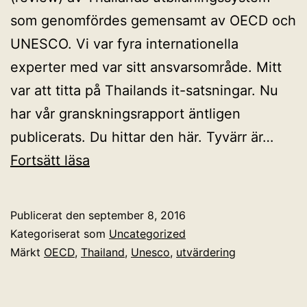
som genomfördes gemensamt av OECD och
UNESCO. Vi var fyra internationella
experter med var sitt ansvarsområde. Mitt
var att titta på Thailands it-satsningar. Nu
har vår granskningsrapport äntligen
publicerats. Du hittar den här. Tyvärr är…
Granskning
Fortsätt läsa
av
Thailands
Publicerat den
september 8, 2016
utbildningssystem
Kategoriserat som
Uncategorized
publicerad
Märkt
OECD
,
Thailand
,
Unesco
,
utvärdering