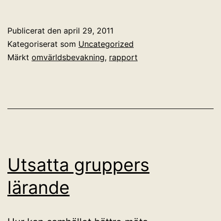
om
en
Publicerat den
april 29, 2011
dator
Kategoriserat som
Uncategorized
per
Märkt
omvärldsbevakning
,
rapport
elev
Utsatta gruppers
lärande