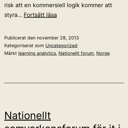
risk att en kommersiell logik kommer att
Learning
styra…
Fortsätt läsa
Analytics
på
Publicerat den
november 28, 2013
norska
Kategoriserat som
Uncategorized
–
Märkt
learning analytics
,
Nationellt forum
,
Norge
och
svenska?
Nationellt