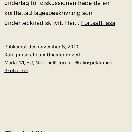
underlag för diskussionen hade de en
kortfattad lägesbeskrivning som
Nation
undertecknad skrivit. Här…
Fortsätt läsa
samve
för
Publicerat den
november 8, 2013
it
Kategoriserat som
Uncategorized
i
Märkt
1:1
,
EU
,
Nationellt forum
,
Skolinspektionen
,
Skolverket
skola