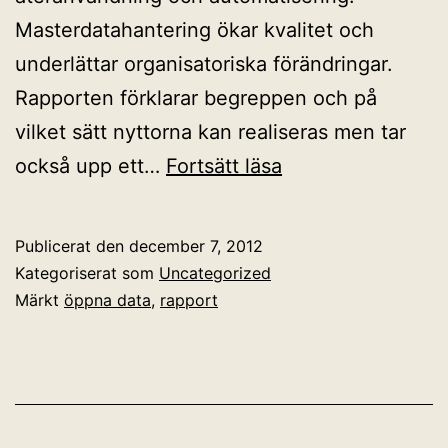
Masterdatahantering ökar kvalitet och
underlättar organisatoriska förändringar.
Rapporten förklarar begreppen och på
vilket sätt nyttorna kan realiseras men tar
Öppna
också upp ett…
Fortsätt läsa
data
leder
Publicerat den
december 7, 2012
till
Kategoriserat som
Uncategorized
insyn,
Märkt
öppna data
,
rapport
innovationer
och
besparingar