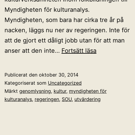
Myndigheten för kulturanalys.
Myndigheten, som bara har cirka tre år på
nacken, läggs nu ner av regeringen. Inte för
att de gjort ett dåligt jobb utan för att man
Det
anser att den inte…
Fortsätt läsa
behövs
oberoende
Publicerat den
oktober 30, 2014
utvärderingar
Kategoriserat som
Uncategorized
av
Märkt
genomlysning
,
kultur
,
myndigheten för
kulturanalys
,
regeringen
,
SOU
,
utvärdering
kulturpolitike