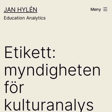
Hoppa
JAN HYLÉN
Meny
till
Education Analytics
innehåll
Etikett:
myndigheten
för
kulturanalys