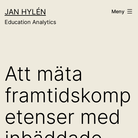
Hoppa
JAN HYLÉN
Meny
till
Education Analytics
innehåll
Att mäta
framtidskomp
etenser med