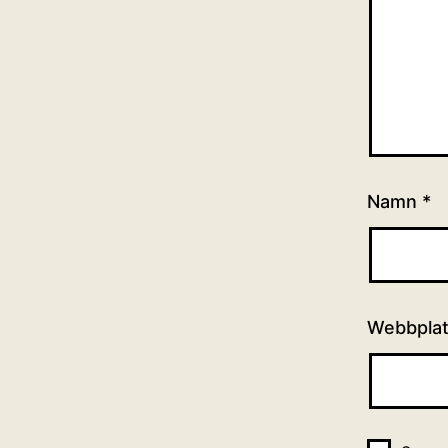
Namn
*
Webbpla