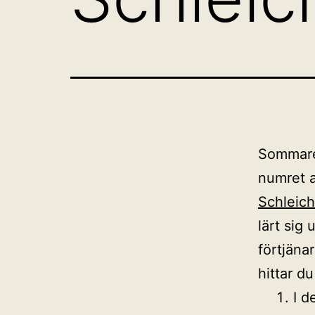
Sommaren
numret 
Schleich
lärt sig
förtjänar
hittar d
I d