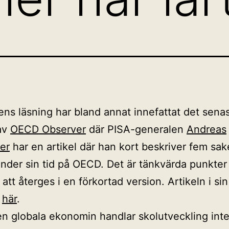
s läsning har bland annat innefattat det sena
av
OECD Observer
där PISA-generalen
Andreas
er
har en artikel där han kort beskriver fem sak
 under sin tid på OECD. Det är tänkvärda punkte
 att återges i en förkortad version. Artikeln i si
u
här
.
en globala ekonomin handlar skolutveckling inte