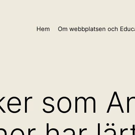
Hem
Om webbplatsen och Educa
ker som A
er har lär