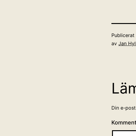
Publicera
av
Jan Hy
Lä
Din e-post
Kommen