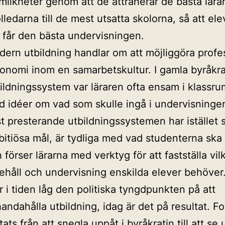
mlikheter genom att de attraherar de bästa lära
lledarna till de mest utsatta skolorna, så att el
 får den bästa undervisningen.
ern utbildning handlar om att möjliggöra profes
onomi inom en samarbetskultur. I gamla byråkra
ildningssystem var läraren ofta ensam i klassr
 idéer om vad som skulle ingå i undervisninge
t presterande utbildningssystemen har istället 
itiösa mål, är tydliga med vad studenterna ska
 förser lärarna med verktyg för att fastställa vil
ehåll och undervisning enskilda elever behöver
r i tiden låg den politiska tyngdpunkten på att
lhandahålla utbildning, idag är det på resultat. F
ttats från att snegla uppåt i byråkratin till att se ut