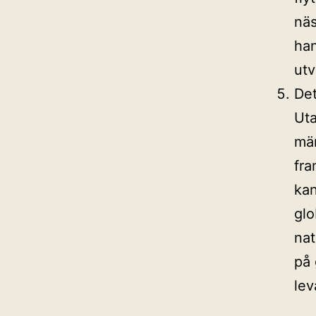
näs
han
utv
Det
Uta
män
fra
kan
glo
nat
på 
lev