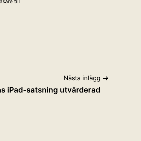
sare till
Nästa inlägg
s iPad-satsning utvärderad