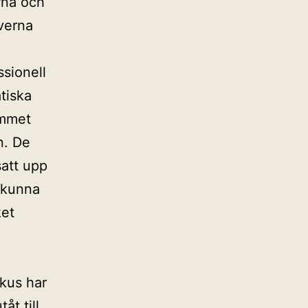
rna och
everna
sionell
tiska
ummet
n. De
satt upp
 kunna
ket
.
okus har
åt till