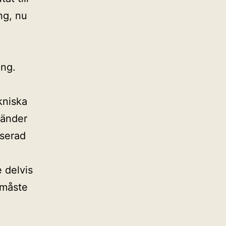
ng, nu
ing.
kniska
länder
aserad
 delvis
 måste