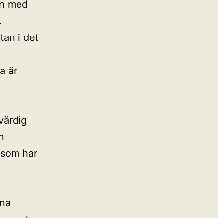
tan med
.
tan i det
a är
kvärdig
en
 som har
mna