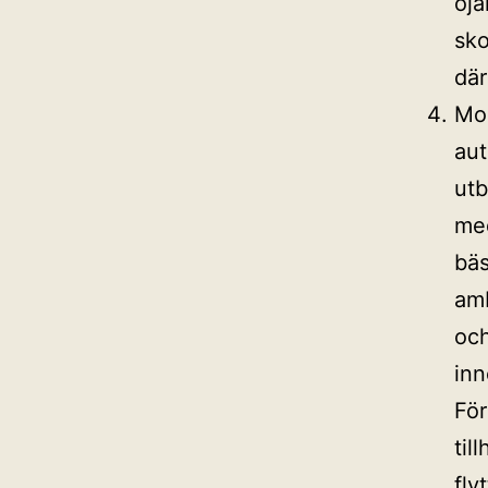
ojä
sko
där
Mod
aut
utb
med
bäs
amb
och
inn
För
til
fly