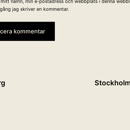
 mitt namn, min e-postadress och webbplats i denna webblä
 gång jag skriver en kommentar.
ing
rg
Stockholm