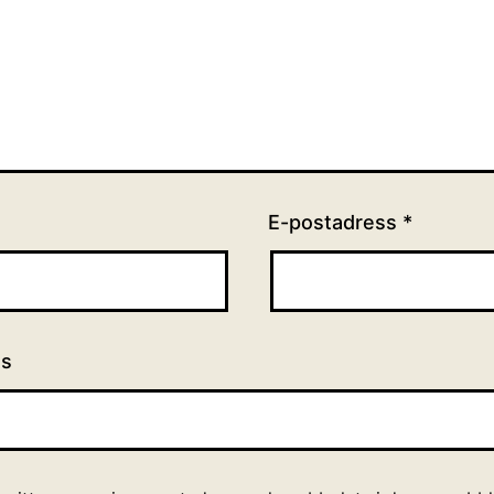
E-postadress
*
ts