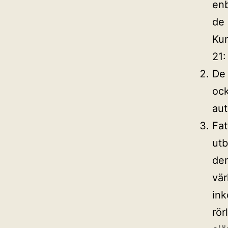
enb
de 
Kun
21:
De 
ock
aut
Fat
utb
dem
vär
ink
rör