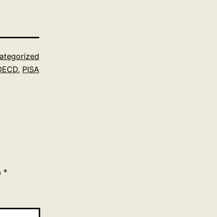
ategorized
OECD
,
PISA
a
*