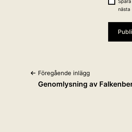
Spara
nästa
Inläggsnaviger
Föregående inlägg
Genomlysning av Falkenbe