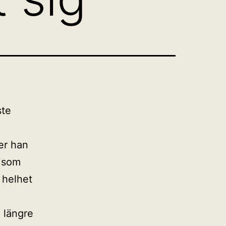
ste
er han
r som
n helhet
 längre