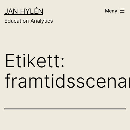
Hoppa
JAN HYLÉN
Meny
till
Education Analytics
innehåll
Etikett:
framtidsscenar