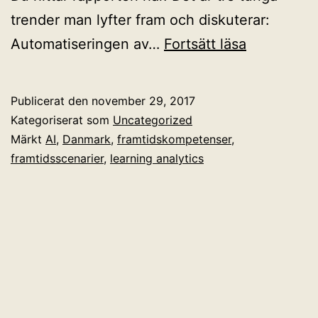
trender man lyfter fram och diskuterar:
Vad
Automatiseringen av…
Fortsätt läsa
betyder
AI
Publicerat den
november 29, 2017
för
Kategoriserat som
Uncategorized
ekonomer,
Märkt
AI
,
Danmark
,
framtidskompetenser
,
framtidsscenarier
,
learning analytics
jurister
och
samhällsve