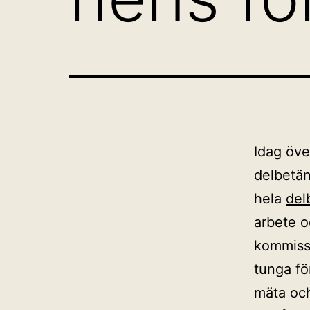
Idag öve
delbetän
hela
del
arbete o
kommissi
tunga fö
mäta och