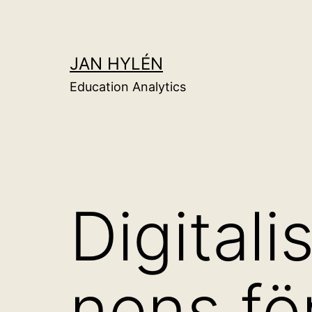
Hoppa
till
innehåll
JAN HYLÉN
Education Analytics
Digital
nens fö