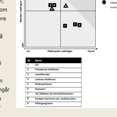
h,
som
vre
å
i
n
mgår
n
r