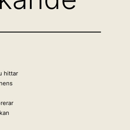
 hittar
onens
rerar
 kan