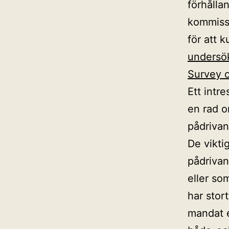
förhålla
kommissi
för att 
undersö
Survey o
Ett intr
en rad o
pådrivan
De vikti
pådrivan
eller so
har stort
mandat e