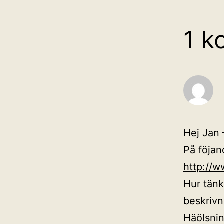
1 k
Hej Jan 
På föjand
http://
Hur tänk
beskrivn
Häölsni