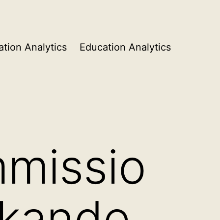
tion Analytics
Education Analytics
mmissio
nkande