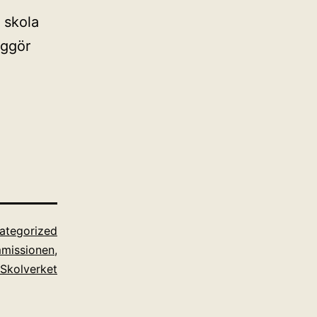
 skola
iggör
ategorized
mmissionen
,
Skolverket