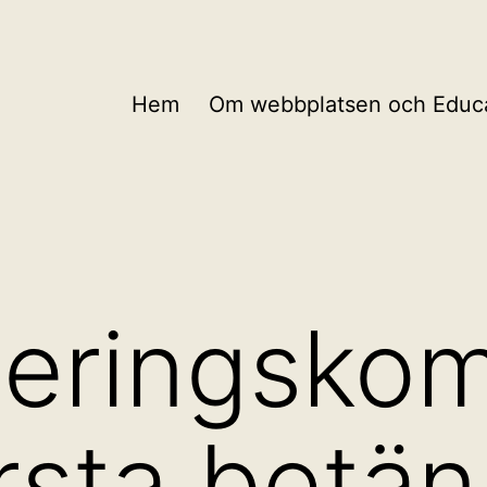
Hem
Om webbplatsen och Educa
iseringsko
rsta betä