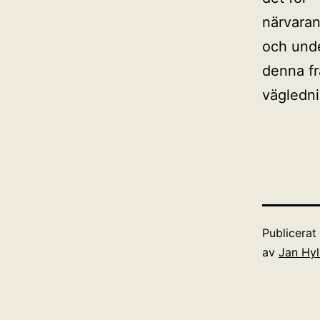
närvaran
och unde
denna fr
vägledni
Publicera
av
Jan Hy