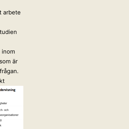
t arbete
studien
r inom
 som är
frågan.
kt