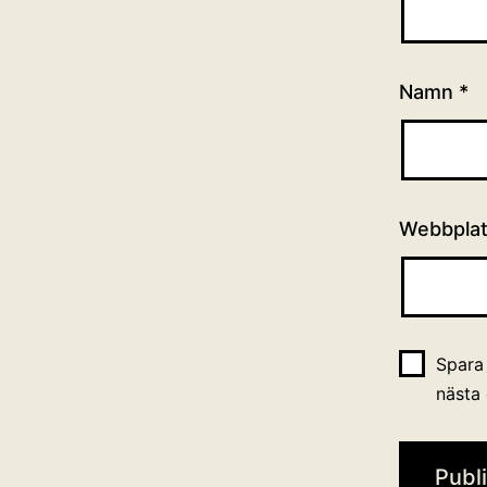
Namn
*
Webbpla
Spara
nästa