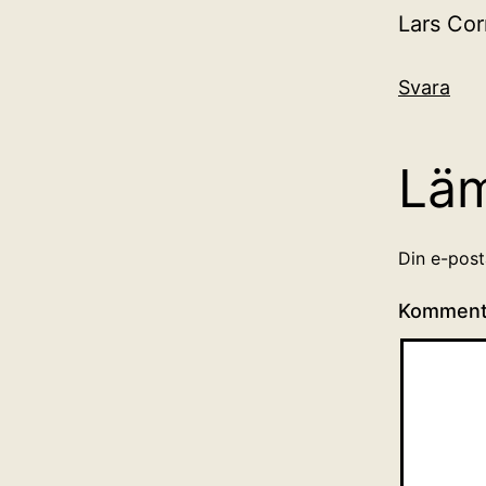
Lars Cor
Svara
Lä
Din e-post
Kommen